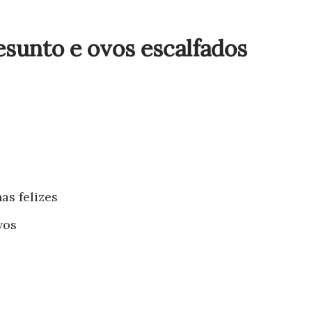
esunto e ovos escalfados
as felizes
vos