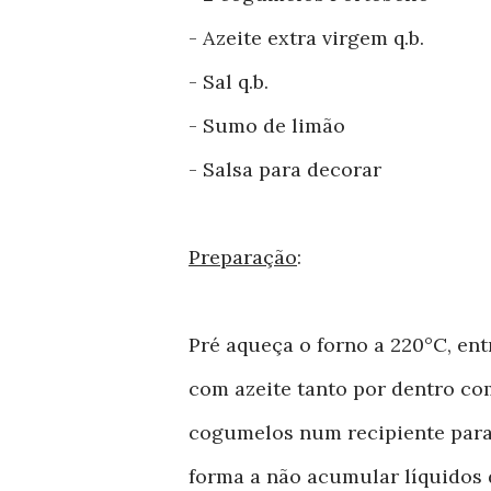
- Azeite extra virgem q.b.
- Sal q.b.
- Sumo de limão
- Salsa para decorar
Preparação
:
Pré aqueça o forno a 220°C, ent
com azeite tanto por dentro co
cogumelos num recipiente para 
forma a não acumular líquidos 